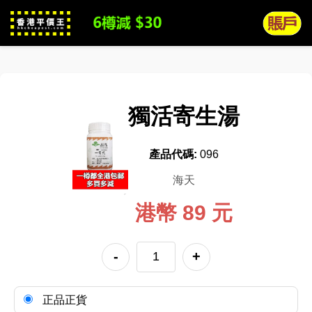
獨活寄生湯
產品代碼:
096
海天
港幣 89 元
-
+
正品正貨