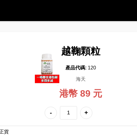
越鞠顆粒
產品代碼:
120
海天
港幣 89 元
-
+
正貨