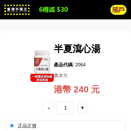
半夏瀉心湯
產品代碼:
2064
農本方
港幣 240 元
-
+
正品正貨