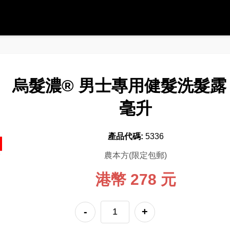
烏髮濃® 男士專用健髮洗髮露 
毫升
產品代碼:
5336
農本方(限定包郵)
港幣 278 元
-
+